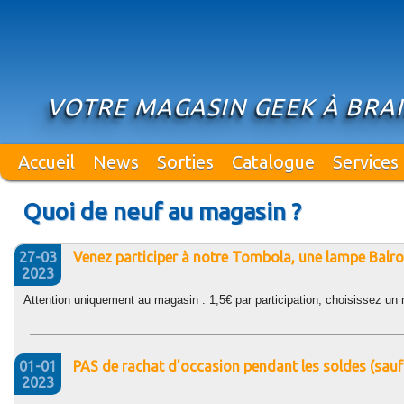
VOTRE MAGASIN GEEK À BRAI
Accueil
News
Sorties
Catalogue
Services
Quoi de neuf au magasin ?
27-03
Venez participer à notre Tombola, une lampe Balro
2023
Attention uniquement au magasin : 1,5€ par participation, choisissez un
01-01
PAS de rachat d'occasion pendant les soldes (sauf
2023