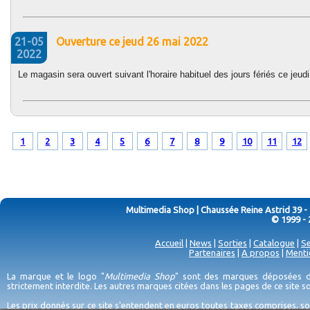
21-05
Ouverture ce jeud 26 mai 2022
2022
Le magasin sera ouvert suivant l'horaire habituel des jours fériés ce jeu
1
2
3
4
5
6
7
8
9
10
11
12
Multimedia Shop | Chaussée Reine Astrid 39 -
© 1999 - 
Accueil
|
News
|
Sorties
|
Catalogue
|
Se
Partenaires
|
A propos
|
Menti
La marque et le logo "
Multimedia Shop
" sont des marques déposées de
strictement interdite. Les autres marques citées dans les pages de ce site 
Les prix donnés sur ce site s'entendent en euros toutes taxes comprises, so