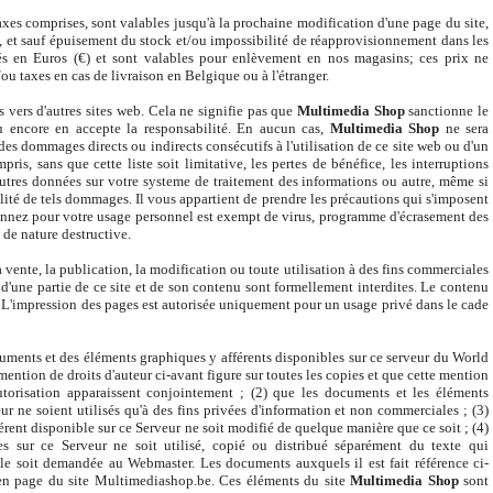
taxes comprises, sont valables jusqu'à la prochaine modification d'une page du site,
e, et sauf épuisement du stock et/ou impossibilité de réapprovisionnement dans les
és en Euros (€) et sont valables pour enlèvement en nos magasins; ces prix ne
/ou taxes en cas de livraison en Belgique ou à l'étranger.
s vers d'autres sites web. Cela ne signifie pas que
Multimedia Shop
sanctionne le
 ou encore en accepte la responsabilité. En aucun cas,
Multimedia Shop
ne sera
des dommages directs ou indirects consécutifs à l'utilisation de ce site web ou d'un
ris, sans que cette liste soit limitative, les pertes de bénéfice, les interruptions
utres données sur votre systeme de traitement des informations ou autre, même si
ité de tels dommages. Il vous appartient de prendre les précautions qui s'imposent
onnez pour votre usage personnel est exempt de virus, programme d'écrasement des
de nature destructive.
a vente, la publication, la modification ou toute utilisation à des fins commerciales
d'une partie de ce site et de son contenu sont formellement interdites. Le contenu
tes. L'impression des pages est autorisée uniquement pour un usage privé dans le cade
documents et des éléments graphiques y afférents disponibles sur ce serveur du World
ention de droits d'auteur ci-avant figure sur toutes les copies et que cette mention
autorisation apparaissent conjointement ; (2) que les documents et les éléments
ur ne soient utilisés qu'à des fins privées d'information et non commerciales ; (3)
ent disponible sur ce Serveur ne soit modifié de quelque manière que ce soit ; (4)
s sur ce Serveur ne soit utilisé, copié ou distribué séparément du texte qui
ble soit demandée au Webmaster. Les documents auxquels il est fait référence ci-
 en page du site Multimediashop.be. Ces éléments du site
Multimedia Shop
sont