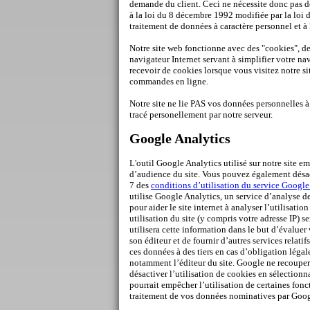
demande du client. Ceci ne nécessite donc pas de
à la loi du 8 décembre 1992 modifiée par la loi 
traitement de données à caractère personnel et à 
Notre site web fonctionne avec des "cookies", de 
navigateur Internet servant à simplifier votre na
recevoir de cookies lorsque vous visitez notre s
commandes en ligne.
Notre site ne lie PAS vos données personnelles à
tracé personellement par notre serveur.
Google Analytics
L'outil Google Analytics utilisé sur notre site em
d’audience du site. Vous pouvez également désact
7 des
conditions d’utilisation du service Google
utilise Google Analytics, un service d’analyse de
pour aider le site internet à analyser l’utilisati
utilisation du site (y compris votre adresse IP) 
utilisera cette information dans le but d’évaluer 
son éditeur et de fournir d’autres services relati
ces données à des tiers en cas d’obligation léga
notamment l’éditeur du site. Google ne recouper
désactiver l’utilisation de cookies en sélection
pourrait empêcher l’utilisation de certaines fon
traitement de vos données nominatives par Google 