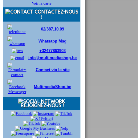
Voir la carte
CONTACTEZ-NOUS
!
02/387.10.09
Whatsapp Msg
+32477863903
info@multimediashop.be
Contact via le site
MultimediaShop.be
REJOIGNEZ-NOUS !