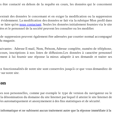
us être contacté en dehors de la requête en cours, les données qui le concernent
xtrait des données le concernant et en exiger la modification ou la suppression
e) évidemment. La modification des données se fait via la rubrique Mon profil dans
se faire qu'en
nous contactant
. Seules les données initialement fournies via le site
ées et le personnel de la société peuvent les consulter ou les modifier.
 de suppression peuvent également être adressées par courrier normal accompagné
 du magasin.
 suivantes : Adresse E-mail, Nom, Prénom, Adresse complète, numéro de téléphone,
ours, inscriptions à nos listes de diffusions.Les données à caractère personnel
ement à lui fournir une réponse la mieux adaptée à ses demande et traiter ses
x fonctionnalités de notre site sont conservées jusqu'à ce que vous demandiez de
 sur notre site.
ion
nées non personnelles, comme par exemple le type de version du navigateur ou le
la dénomination du domaine du site Internet par lequel il atteint le site Internet de
ées automatiquement et anonymement à des fins statistiques et de sécurité.
 informatique et ne subissent aucun traitement autre que la réponse immédiate à la