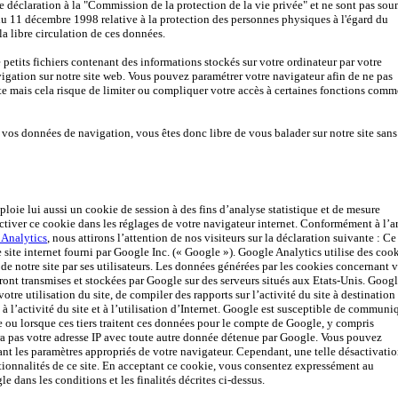
 déclaration à la "Commission de la protection de la vie privée" et ne sont pas sou
du 11 décembre 1998 relative à la protection des personnes physiques à l'égard du
la libre circulation de ces données.
petits fichiers contenant des informations stockés sur votre ordinateur par votre
vigation sur notre site web. Vous pouvez paramétrer votre navigateur afin de ne pas
ite mais cela risque de limiter ou compliquer votre accès à certaines fonctions comm
 vos données de navigation, vous êtes donc libre de vous balader sur notre site sans
ploie lui aussi un cookie de session à des fins d’analyse statistique et de mesure
iver ce cookie dans les réglages de votre navigateur internet. Conformément à l’ar
 Analytics
, nous attirons l’attention de nos visiteurs sur la déclaration suivante : Ce 
 site internet fourni par Google Inc. (« Google »). Google Analytics utilise des cook
on de notre site par ses utilisateurs. Les données générées par les cookies concernant 
seront transmises et stockées par Google sur des serveurs situés aux Etats-Unis. Goog
votre utilisation du site, de compiler des rapports sur l’activité du site à destination
fs à l’activité du site et à l’utilisation d’Internet. Google est susceptible de communi
le ou lorsque ces tiers traitent ces données pour le compte de Google, y compris
a pas votre adresse IP avec toute autre donnée détenue par Google. Vous pouvez
nant les paramètres appropriés de votre navigateur. Cependant, une telle désactivati
ctionnalités de ce site. En acceptant ce cookie, vous consentez expressément au
dans les conditions et les finalités décrites ci-dessus.