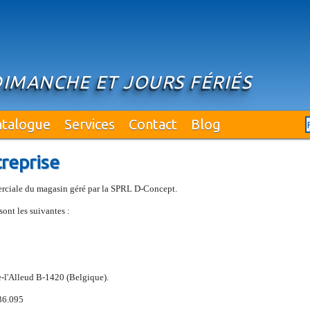
DIMANCHE ET JOURS FÉRIÉS
atalogue
Services
Contact
Blog
reprise
ciale du magasin géré par la SPRL D-Concept.
ont les suivantes :
e-l'Alleud B-1420 (Belgique).
36.095