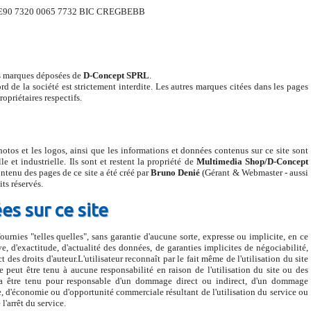
 BE90 7320 0065 7732 BIC CREGBEBB
s marques déposées de
D-Concept SPRL
.
rd de la société est strictement interdite. Les autres marques citées dans les pages
opriétaires respectifs.
hotos et les logos, ainsi que les informations et données contenus sur ce site sont
le et industrielle. Ils sont et restent la propriété de
Multimedia Shop/D-Concept
ontenu des pages de ce site a été créé par
Bruno Denié
(Gérant & Webmaster - aussi
its réservés.
es sur ce site
ournies "telles quelles", sans garantie d'aucune sorte, expresse ou implicite, en ce
ve, d'exactitude, d'actualité des données, de garanties implicites de négociabilité,
 des droits d'auteur.L'utilisateur reconnaît par le fait même de l'utilisation du site
peut être tenu à aucune responsabilité en raison de l'utilisation du site ou des
 être tenu pour responsable d'un dommage direct ou indirect, d'un dommage
ce, d'économie ou d'opportunité commerciale résultant de l'utilisation du service ou
 l'arrêt du service.