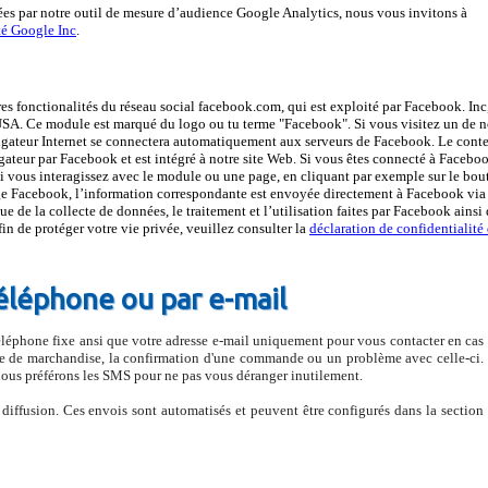
es par notre outil de mesure d’audience Google Analytics, nous vous invitons à
été Google Inc
.
tres fonctionalités du réseau social facebook.com, qui est exploité par Facebook. Inc
USA. Ce module est marqué du logo ou tu terme "Facebook". Si vous visitez un de n
vigateur Internet se connectera automatiquement aux serveurs de Facebook. Le cont
gateur par Facebook et est intégré à notre site Web. Si vous êtes connecté à Facebo
Si vous interagissez avec le module ou une page, en cliquant par exemple sur le bou
age Facebook, l’information correspondante est envoyée directement à Facebook via
ue de la collecte de données, le traitement et l’utilisation faites par Facebook ainsi
fin de protéger votre vie privée, veuillez consulter la
déclaration de confidentialité
léphone ou par e-mail
éphone fixe ansi que votre adresse e-mail uniquement pour vous contacter en cas
ée de marchandise, la confirmation d'une commande ou un problème avec celle-ci.
ous préférons les SMS pour ne pas vous déranger inutilement.
 diffusion. Ces envois sont automatisés et peuvent être configurés dans la section