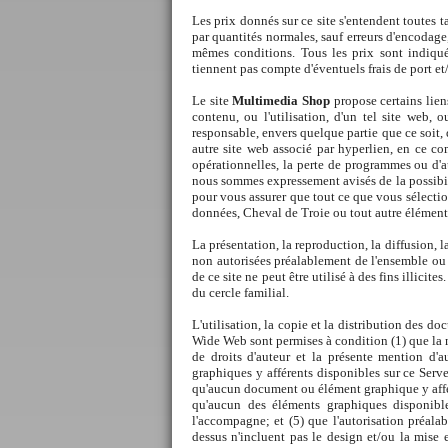
Les prix donnés sur ce site s'entendent toutes 
par quantités normales, sauf erreurs d'encodag
mêmes conditions. Tous les prix sont indiqu
tiennent pas compte d'éventuels frais de port et
Le site
Multimedia Shop
propose certains lien
contenu, ou l'utilisation, d'un tel site web,
responsable, envers quelque partie que ce soit, 
autre site web associé par hyperlien, en ce comp
opérationnelles, la perte de programmes ou d'a
nous sommes expressement avisés de la possibil
pour vous assurer que tout ce que vous sélecti
données, Cheval de Troie ou tout autre élément 
La présentation, la reproduction, la diffusion, l
non autorisées préalablement de l'ensemble ou 
de ce site ne peut être utilisé à des fins illici
du cercle familial.
L'utilisation, la copie et la distribution des 
Wide Web sont permises à condition (1) que la m
de droits d'auteur et la présente mention d'
graphiques y afférents disponibles sur ce Serve
qu'aucun document ou élément graphique y affér
qu'aucun des éléments graphiques disponible
l'accompagne; et (5) que l'autorisation préala
dessus n'incluent pas le design et/ou la mise