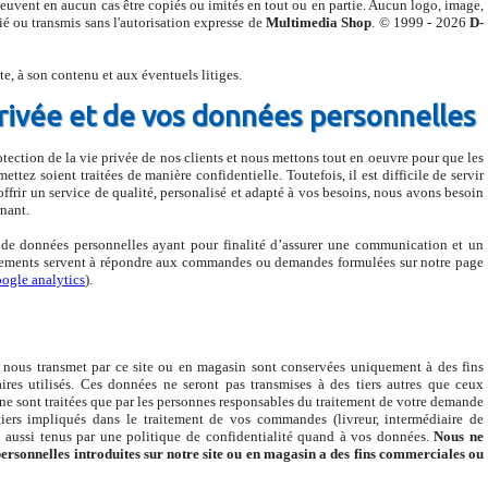
e peuvent en aucun cas être copiés ou imités en tout ou en partie. Aucun logo, image,
ié ou transmis sans l'autorisation expresse de
Multimedia Shop
. © 1999 - 2026
D-
ite, à son contenu et aux éventuels litiges.
privée et de vos données personnelles
ection de la vie privée de nos clients et nous mettons tout en oeuvre pour que les
tez soient traitées de manière confidentielle. Toutefois, il est difficile de servir
offrir un service de qualité, personalisé et adapté à vos besoins, nous avons besoin
nant.
s de données personnelles ayant pour finalité d’assurer une communication et un
aitements servent à répondre aux commandes ou demandes formulées sur notre page
ogle analytics
).
e nous transmet par ce site ou en magasin sont conservées uniquement à des fins
laires utilisés. Ces données ne seront pas transmises à des tiers autres que ceux
ne sont traitées que par les personnes responsables du traitement de votre demande
tiers impliqués dans le traitement de vos commandes (livreur, intermédiaire de
 aussi tenus par une politique de confidentialité quand à vos données.
Nous ne
ersonnelles introduites sur notre site ou en magasin a des fins commerciales ou