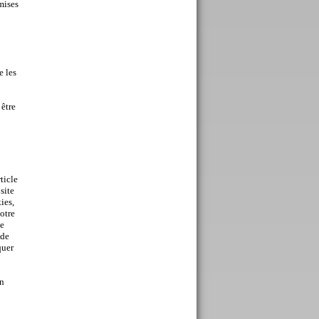
mises
e les
 être
ticle
site
ies,
votre
le
 de
quer
on