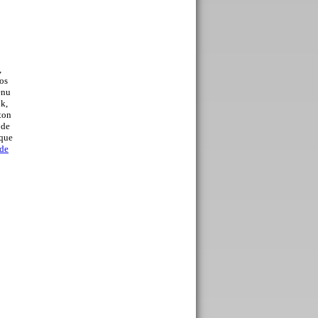
,
os
enu
ok,
ton
 de
 que
 de