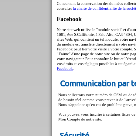
Concernant la conservation des données collecté
consulter
la charte de confidentialité de la soci
Facebook
Notre site web utilise le "module social" et d'au
1601, Ave S.Californie, à Palo Alto, CA 94304, 
sites Web, qui contient un tel module, votre na
du module est transféré directement à votre navi
Facebook peut lier votre visite à votre compte. 
"J’aime" d'une page de notre site ou de notre p
votre navigateur. Pour connaître le but et l’étend
vos droits et vos réglages possibles à cet égard a
Facebook
.
Communication par té
Nous collectons votre numéro de GSM ou de tél
de besoin réel comme vous prévenir de l'arriv
Nous n'appelons qu'en cas de problème grave, n
Vous pouvez vous inscrire à certaines listes de
Mon Compte de notre site.
Sécurité