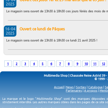
2025
Le magasin sera ouvert de 13h30 à 18h30 ces jours fériés des mois de ma
16-04
Ouvert ce lundi de Pâques
2025
Le magasin sera ouvert de 13h30 à 18h30 ce lundi 21 avril 2025 !
1
2
3
4
5
6
7
8
9
10
11
12
Multimedia Shop | Chaussée Reine Astrid 39 -
© 1999 - 
Accueil
|
News
|
Sorties
|
Catalogue
|
Se
Partenaires
|
A propos
|
Menti
La marque et le logo "
Multimedia Shop
" sont des marques déposées de
strictement interdite. Les autres marques citées dans les pages de ce site 