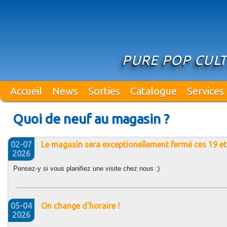
PURE POP CUL
Accueil
News
Sorties
Catalogue
Services
Quoi de neuf au magasin ?
02-07
Le magasin sera exceptionellement fermé ces 19 et 2
2026
Pensez-y si vous planifiez une visite chez nous :)
05-04
On change d'horaire !
2026