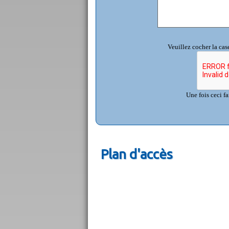
Veuillez cocher la case
Une fois ceci fa
Plan d'accès