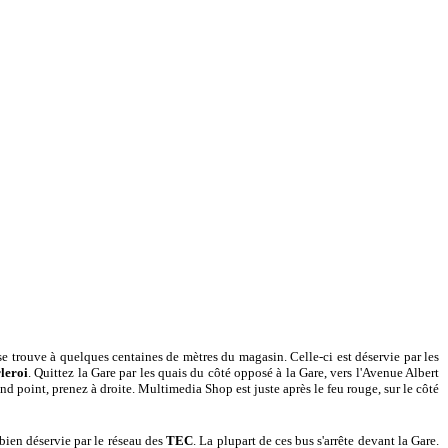
e trouve à quelques centaines de mètres du magasin. Celle-ci est déservie par les
leroi
. Quittez la Gare par les quais du côté opposé à la Gare, vers l'Avenue Albert
ond point, prenez à droite. Multimedia Shop est juste après le feu rouge, sur le côté
 bien déservie par le réseau des
TEC
. La plupart de ces bus s'arrête devant la Gare.