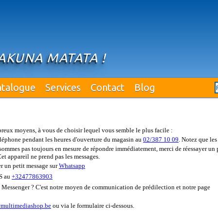
AKUNA MATATA !
atalogue
Services
Contact
Blog
ux moyens, à vous de choisir lequel vous semble le plus facile :
éléphone pendant les heures d'ouverture du magasin au
02/387 10 09
. Notez que les
ne sommes pas toujours en mesure de répondre immédiatement, merci de réessayer un
Cet appareil ne prend pas les messages.
r un petit message sur
Whatsapp
MS au
+32477863903
 Messenger ? C'est notre moyen de communication de prédilection et notre page
multimediashop.be
ou via le formulaire ci-dessous.