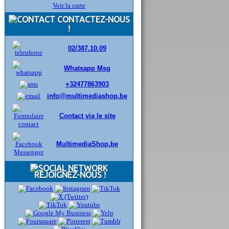
Voir la carte
CONTACTEZ-NOUS
!
02/387.10.09
Whatsapp Msg
+32477863903
info@multimediashop.be
Contact via le site
MultimediaShop.be
REJOIGNEZ-NOUS !