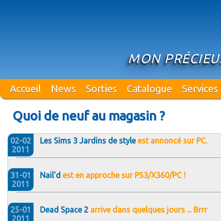
MON PRÉCIEUX
Accueil
News
Sorties
Catalogue
Services
Quoi de neuf au magasin ?
02-02
Les Sims 3 Jardins de style
est annoncé sur PC.
2011
31-01
Nail'd
est en approche sur PS3/X360/PC !
2011
25-01
Dead Space 2
arrive dans quelques jours ... Brrr
2011