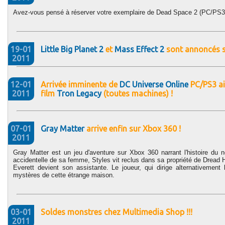
Avez-vous pensé à réserver votre exemplaire de Dead Space 2 (PC/PS3/X3
19-01
Little Big Planet 2
et
Mass Effect 2
sont annoncés s
2011
12-01
Arrivée imminente de
DC Universe Online
PC/PS3 ai
2011
film
Tron Legacy
(toutes machines) !
07-01
Gray Matter
arrive enfin sur Xbox 360 !
2011
Gray Matter est un jeu d'aventure sur Xbox 360 narrant l'histoire du n
accidentelle de sa femme, Styles vit reclus dans sa propriété de Dread
Everett devient son assistante. Le joueur, qui dirige alternativemen
mystères de cette étrange maison.
03-01
Soldes monstres chez Multimedia Shop !!!
2011