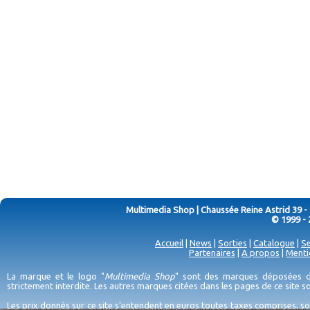
Multimedia Shop | Chaussée Reine Astrid 39 -
© 1999 - 
Accueil
|
News
|
Sorties
|
Catalogue
|
Se
Partenaires
|
A propos
|
Menti
La marque et le logo "
Multimedia Shop
" sont des marques déposées de
strictement interdite. Les autres marques citées dans les pages de ce site 
Les prix donnés sur ce site s'entendent en euros toutes taxes comprises, so