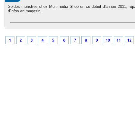
Soldes monstres chez Multimedia Shop en ce début d'année 2011, repa
d'infos en magasin.
1
2
3
4
5
6
7
8
9
10
11
12