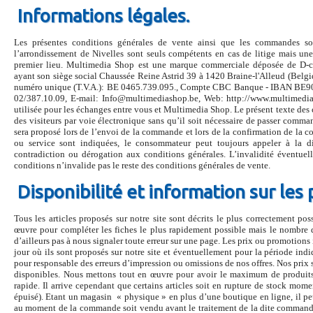
Informations légales.
Les présentes conditions générales de vente ainsi que les commandes so
l’arrondissement de Nivelles sont seuls compétents en cas de litige mais une
premier lieu. Multimedia Shop est une marque commerciale déposée de D-co
ayant son siège social Chaussée Reine Astrid 39 à 1420 Braine-l'Alleud (Belgiq
numéro unique (T.V.A.): BE 0465.739.095., Compte CBC Banque - IBAN BE
02/387.10.09, E-mail: Info@multimediashop.be, Web: http://www.multimediash
utilisée pour les échanges entre vous et Multimedia Shop. Le présent texte des 
des visiteurs par voie électronique sans qu’il soit nécessaire de passer comma
sera proposé lors de l’envoi de la commande et lors de la confirmation de la 
ou service sont indiquées, le consommateur peut toujours appeler à la di
contradiction ou dérogation aux conditions générales. L’invalidité éventuel
conditions n’invalide pas le reste des conditions générales de vente.
Disponibilité et information sur les 
Tous les articles proposés sur notre site sont décrits le plus correctement po
œuvre pour compléter les fiches le plus rapidement possible mais le nombre d’
d’ailleurs pas à nous signaler toute erreur sur une page. Les prix ou promotions 
jour où ils sont proposés sur notre site et éventuellement pour la période indiq
pour responsable des erreurs d’impression ou omissions de nos offres. Nos prix
disponibles. Nous mettons tout en œuvre pour avoir le maximum de produit
rapide. Il arrive cependant que certains articles soit en rupture de stock momen
épuisé). Etant un magasin « physique » en plus d’une boutique en ligne, il peu
au moment de la commande soit vendu avant le traitement de la dite commande