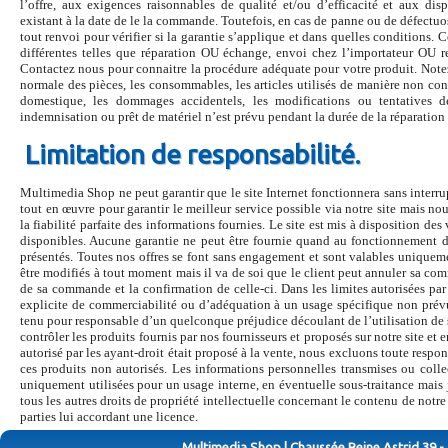
l’offre, aux exigences raisonnables de qualité et/ou d’efficacité et aux disp
existant à la date de le la commande. Toutefois, en cas de panne ou de défect
tout renvoi pour vérifier si la garantie s’applique et dans quelles conditions. 
différentes telles que réparation OU échange, envoi chez l’importateur OU
Contactez nous pour connaitre la procédure adéquate pour votre produit. Notez 
normale des pièces, les consommables, les articles utilisés de manière non 
domestique, les dommages accidentels, les modifications ou tentatives d
indemnisation ou prêt de matériel n’est prévu pendant la durée de la réparation q
Limitation de responsabilité.
Multimedia Shop ne peut garantir que le site Internet fonctionnera sans interr
tout en œuvre pour garantir le meilleur service possible via notre site mais nou
la fiabilité parfaite des informations fournies. Le site est mis à disposition des 
disponibles. Aucune garantie ne peut être fournie quand au fonctionnement du 
présentés. Toutes nos offres se font sans engagement et sont valables uniquem
être modifiés à tout moment mais il va de soi que le client peut annuler sa co
de sa commande et la confirmation de celle-ci. Dans les limites autorisées par
explicite de commerciabilité ou d’adéquation à un usage spécifique non prévu
tenu pour responsable d’un quelconque préjudice découlant de l’utilisation de 
contrôler les produits fournis par nos fournisseurs et proposés sur notre site et
autorisé par les ayant-droit était proposé à la vente, nous excluons toute resp
ces produits non autorisés. Les informations personnelles transmises ou colle
uniquement utilisées pour un usage interne, en éventuelle sous-traitance mais j
tous les autres droits de propriété intellectuelle concernant le contenu de no
parties lui accordant une licence.
Multimedia Shop | Chaussée Reine Astrid 39 -