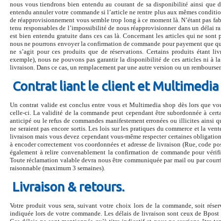
nous vous tiendrons bien entendu au courant de sa disponibilité ainsi que d
entendu annuler votre commande si l’article ne rentre plus aux mêmes conditio
de réapprovisionnement vous semble trop long à ce moment là. N’étant pas fabri
tenu responsables de l’impossibilité de nous réapprovisionner dans un délai 
est bien entendu gratuite dans ces cas là. Concernant les articles qui ne sont pa
nous ne pourrons envoyer la confirmation de commande pour payement que quelqu
ne s’agit pour ces produits que de réservations. Certains produits étant livr
exemple), nous ne pouvons pas garantir la disponibilité de ces articles ni à la
livraison. Dans ce cas, un remplacement par une autre version ou un rembourse
Contrat liant le client et Multimedia
Un contrat valide est conclus entre vous et Multimedia shop dès lors que v
celle-ci. La validité de la commande peut cependant être subordonnée à cert
anticipé ou le refus de commandes manifestement erronées ou illicites ainsi que
ne seraient pas encore sortis. Les lois sur les pratiques du commerce et la ve
livraison mais vous devez cependant vous-même respecter certaines obligations.
à encoder correctement vos coordonnées et adresse de livraison (Rue, code po
également à relire convenablement la confirmation de commande pour vérifier
Toute réclamation valable devra nous être communiquée par mail ou par courri
raisonnable (maximum 3 semaines).
Livraison & retours.
Votre produit vous sera, suivant votre choix lors de la commande, soit rése
indiquée lors de votre commande. Les délais de livraison sont ceux de Bpost e