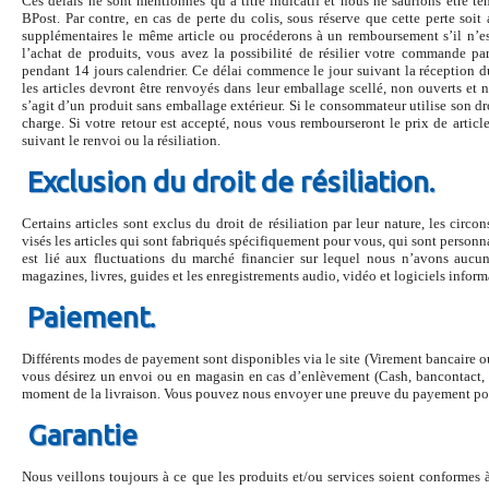
Ces délais ne sont mentionnés qu’à titre indicatif et nous ne saurions être te
BPost. Par contre, en cas de perte du colis, sous réserve que cette perte soit
supplémentaires le même article ou procéderons à un remboursement s’il n’e
l’achat de produits, vous avez la possibilité de résilier votre commande pa
pendant 14 jours calendrier. Ce délai commence le jour suivant la réception d
les articles devront être renvoyés dans leur emballage scellé, non ouverts et n
s’agit d’un produit sans emballage extérieur. Si le consommateur utilise son droi
charge. Si votre retour est accepté, nous vous rembourseront le prix de articl
suivant le renvoi ou la résiliation.
Exclusion du droit de résiliation.
Certains articles sont exclus du droit de résiliation par leur nature, les cir
visés les articles qui sont fabriqués spécifiquement pour vous, qui sont personna
est lié aux fluctuations du marché financier sur lequel nous n’avons aucune
magazines, livres, guides et les enregistrements audio, vidéo et logiciels info
Paiement.
Différents modes de payement sont disponibles via le site (Virement bancaire 
vous désirez un envoi ou en magasin en cas d’enlèvement (Cash, bancontact, 
moment de la livraison. Vous pouvez nous envoyer une preuve du payement pou
Garantie
Nous veillons toujours à ce que les produits et/ou services soient conformes