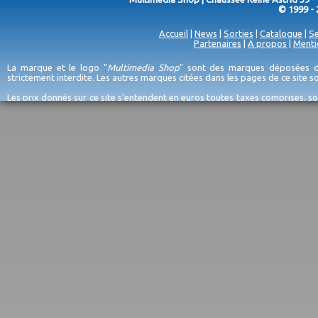
© 1999 - 
Accueil
|
News
|
Sorties
|
Catalogue
|
Se
Partenaires
|
A propos
|
Menti
La marque et le logo "
Multimedia Shop
" sont des marques déposées de
strictement interdite. Les autres marques citées dans les pages de ce site 
Les prix donnés sur ce site s'entendent en euros toutes taxes comprises, so
erreurs d'encodage, et sauf épuisement du stock et/ou impossibilité de r