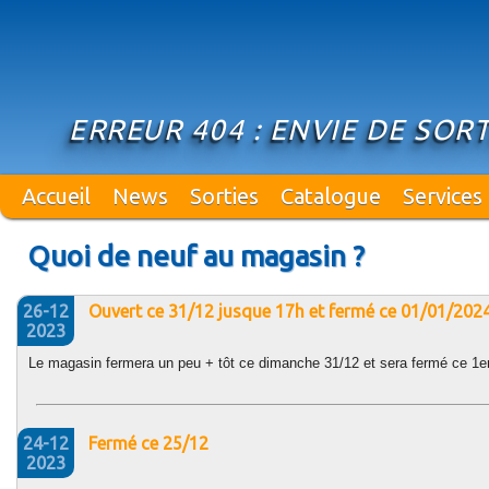
ERREUR 404 : ENVIE DE SO
Accueil
News
Sorties
Catalogue
Services
Quoi de neuf au magasin ?
26-12
Ouvert ce 31/12 jusque 17h et fermé ce 01/01/202
2023
Le magasin fermera un peu + tôt ce dimanche 31/12 et sera fermé ce 1er
24-12
Fermé ce 25/12
2023