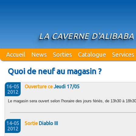
LA CAVERNE D'ALIBABA
Accueil
News
Sorties
Catalogue
Services
Quoi de neuf au magasin ?
16-05
Ouverture ce
Jeudi 17/05
2012
Le magasin sera ouvert selon l'horaire des jours fériés, de 13h30 à 18h30
14-05
Sortie
Diablo III
2012