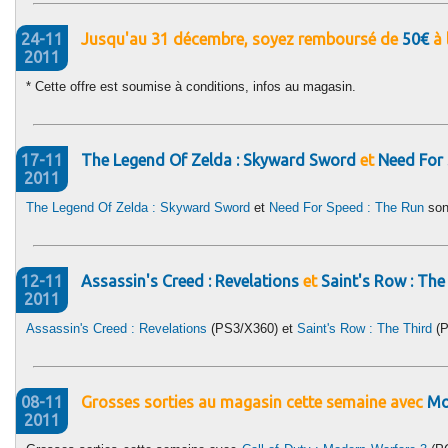
24-11
Jusqu'au 31 décembre, soyez remboursé de
50€
à 
2011
* Cette offre est soumise à conditions, infos au magasin.
17-11
The Legend Of Zelda : Skyward Sword
et
Need For 
2011
The Legend Of Zelda : Skyward Sword
et
Need For Speed : The Run
son
12-11
Assassin's Creed : Revelations
et
Saint's Row : The
2011
Assassin's Creed : Revelations
(PS3/X360) et
Saint's Row : The Third
(P
08-11
Grosses sorties au magasin cette semaine avec
Mo
2011