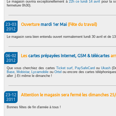
Le magasin ouvrira exceptionellement à
22h ce lundi 14 avril
pour la s
fermeture 0h30).
23-03
Ouverture
mardi 1er Mai
(Fête du travail)
2012
Le magasin sera bien entendu ouvert normalement lundi 30 avril et de 1
06-02
Les
cartes prépayées Internet, GSM & télécartes
arr
2012
Que vous cherchiez des cartes
Ticket surf
,
PaySafeCard
ou
Ukash
(Do
Base
,
Mobistar
,
Lycamobile
ou
Ortel
ou encore des cartes téléphonique
aller ;) Et même le dimanche !
23-12
Attention le magasin sera fermé les dimanches 25
2011
Bonnes fêtes de fin d'année à tous !