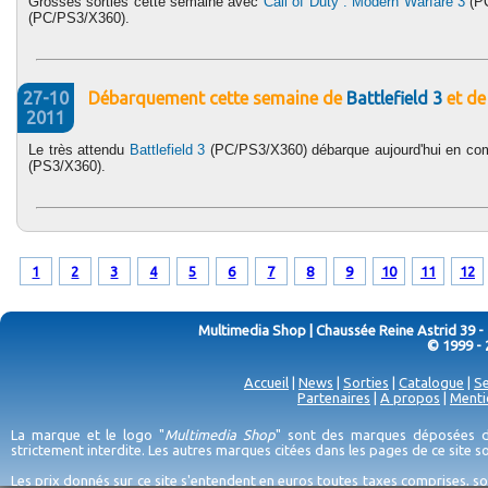
Grosses sorties cette semaine avec
Call of Duty : Modern Warfare 3
(P
(PC/PS3/X360).
27-10
Débarquement cette semaine de
Battlefield 3
et d
2011
Le très attendu
Battlefield 3
(PC/PS3/X360) débarque aujourd'hui en c
(PS3/X360).
1
2
3
4
5
6
7
8
9
10
11
12
Multimedia Shop | Chaussée Reine Astrid 39 -
© 1999 - 
Accueil
|
News
|
Sorties
|
Catalogue
|
Se
Partenaires
|
A propos
|
Menti
La marque et le logo "
Multimedia Shop
" sont des marques déposées de
strictement interdite. Les autres marques citées dans les pages de ce site 
Les prix donnés sur ce site s'entendent en euros toutes taxes comprises, so