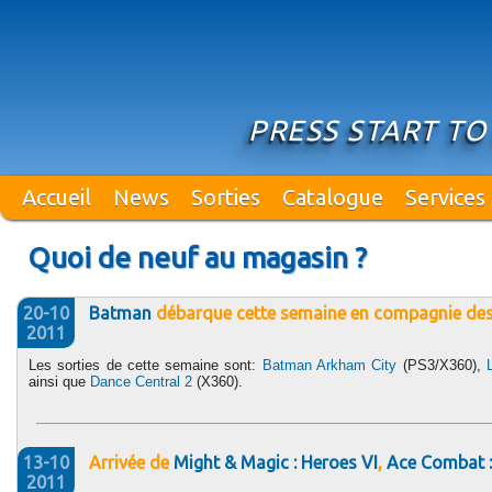
PRESS START TO
Accueil
News
Sorties
Catalogue
Services
Quoi de neuf au magasin ?
20-10
Batman
débarque cette semaine en compagnie de
2011
Les sorties de cette semaine sont:
Batman Arkham City
(PS3/X360),
ainsi que
Dance Central 2
(X360).
13-10
Arrivée de
Might & Magic : Heroes VI
,
Ace Combat :
2011