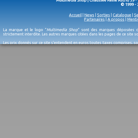
Multimedia Shop | Chaussée Reine Astrid 39 -
© 1999 - 
Accueil
|
News
|
Sorties
|
Catalogue
|
Se
Partenaires
|
A propos
|
Menti
La marque et le logo "
Multimedia Shop
" sont des marques déposées de
strictement interdite. Les autres marques citées dans les pages de ce site 
Les prix donnés sur ce site s'entendent en euros toutes taxes comprises, so
erreurs d'encodage, et sauf épuisement du stock et/ou impossibilité de r