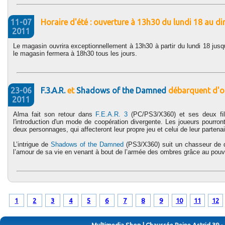
11-07
Horaire d'été : ouverture à 13h30 du lundi 18 au dim
2011
Le magasin ouvrira exceptionnellement à 13h30 à partir du lundi 18 jusqu'
le magasin fermera à 18h30 tous les jours.
23-06
F.3.A.R.
et
Shadows of the Damned
débarquent d'o
2011
Alma fait son retour dans
F.E.A.R. 3
(PC/PS3/X360) et ses deux fils
l'introduction d'un mode de coopération divergente. Les joueurs pourront
deux personnages, qui affecteront leur propre jeu et celui de leur partenai
L’intrigue de
Shadows of the Damned
(PS3/X360) suit un chasseur de d
l’amour de sa vie en venant à bout de l’armée des ombres grâce au pouvo
1
2
3
4
5
6
7
8
9
10
11
12