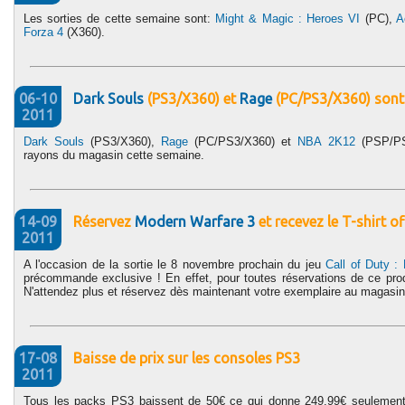
Les sorties de cette semaine sont:
Might & Magic : Heroes VI
(PC),
A
Forza 4
(X360).
06-10
Dark Souls
(PS3/X360) et
Rage
(PC/PS3/X360) sont 
2011
Dark Souls
(PS3/X360),
Rage
(PC/PS3/X360) et
NBA 2K12
(PSP/PS2
rayons du magasin cette semaine.
14-09
Réservez
Modern Warfare 3
et recevez le T-shirt off
2011
A l'occasion de la sortie le 8 novembre prochain du jeu
Call of Duty :
précommande exclusive ! En effet, pour toutes réservations de ce produi
N'attendez plus et réservez dès maintenant votre exemplaire au magasin
17-08
Baisse de prix sur les consoles PS3
2011
Tous les packs PS3 baissent de 50€ ce qui donne 249.99€ seulemen