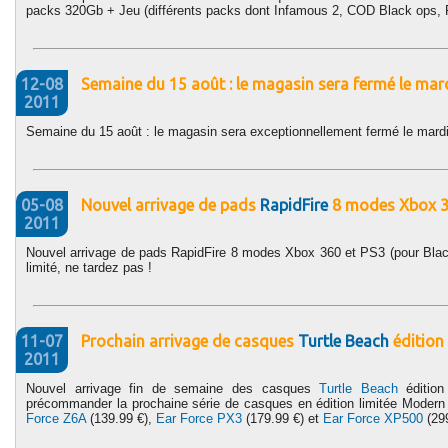
packs 320Gb + Jeu (différents packs dont Infamous 2, COD Black ops, 
12-08
Semaine du 15 août : le magasin sera fermé le mardi
2011
Semaine du 15 août : le magasin sera exceptionnellement fermé le mardi 
05-08
Nouvel arrivage de pads
RapidFire
8 modes Xbox 36
2011
Nouvel arrivage de pads RapidFire 8 modes Xbox 360 et PS3 (pour Black
limité, ne tardez pas !
11-07
Prochain arrivage de casques
Turtle Beach
édition
2011
Nouvel arrivage fin de semaine des casques
Turtle Beach
édition
précommander la prochaine série de casques en édition limitée Modern
Force Z6A
(139.99 €),
Ear Force PX3
(179.99 €) et
Ear Force XP500
(299