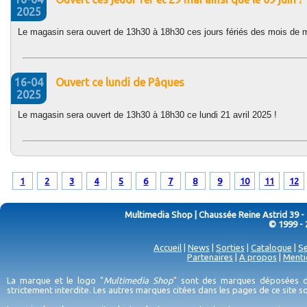
2025
Le magasin sera ouvert de 13h30 à 18h30 ces jours fériés des mois de ma
16-04
Ouvert ce lundi de Pâques
2025
Le magasin sera ouvert de 13h30 à 18h30 ce lundi 21 avril 2025 !
1
2
3
4
5
6
7
8
9
10
11
12
Multimedia Shop | Chaussée Reine Astrid 39 -
© 1999 - 
Accueil
|
News
|
Sorties
|
Catalogue
|
Se
Partenaires
|
A propos
|
Menti
La marque et le logo "
Multimedia Shop
" sont des marques déposées de
strictement interdite. Les autres marques citées dans les pages de ce site 