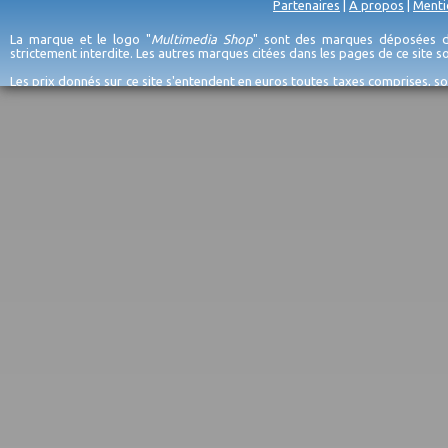
Partenaires
|
A propos
|
Menti
La marque et le logo "
Multimedia Shop
" sont des marques déposées de
strictement interdite. Les autres marques citées dans les pages de ce site 
Les prix donnés sur ce site s'entendent en euros toutes taxes comprises, so
erreurs d'encodage, et sauf épuisement du stock et/ou impossibilité de r