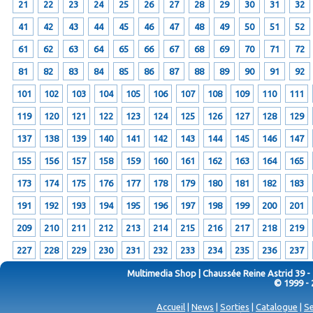
21
22
23
24
25
26
27
28
29
30
31
32
41
42
43
44
45
46
47
48
49
50
51
52
61
62
63
64
65
66
67
68
69
70
71
72
81
82
83
84
85
86
87
88
89
90
91
92
101
102
103
104
105
106
107
108
109
110
111
119
120
121
122
123
124
125
126
127
128
129
137
138
139
140
141
142
143
144
145
146
147
155
156
157
158
159
160
161
162
163
164
165
173
174
175
176
177
178
179
180
181
182
183
191
192
193
194
195
196
197
198
199
200
201
209
210
211
212
213
214
215
216
217
218
219
227
228
229
230
231
232
233
234
235
236
237
Multimedia Shop | Chaussée Reine Astrid 39 -
© 1999 - 
Accueil
|
News
|
Sorties
|
Catalogue
|
Se