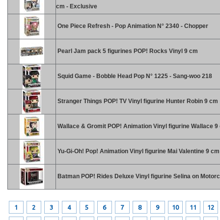
cm - Exclusive
One Piece Refresh - Pop Animation N° 2340 - Chopper
Pearl Jam pack 5 figurines POP! Rocks Vinyl 9 cm
Squid Game - Bobble Head Pop N° 1225 - Sang-woo 218
Stranger Things POP! TV Vinyl figurine Hunter Robin 9 cm
Wallace & Gromit POP! Animation Vinyl figurine Wallace 9
Yu-Gi-Oh! Pop! Animation Vinyl figurine Mai Valentine 9 cm
Batman POP! Rides Deluxe Vinyl figurine Selina on Motor
1
2
3
4
5
6
7
8
9
10
11
12