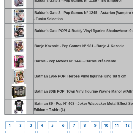
Baldur's Gate 3 - Pop Games N° 1189 - The Emperor
Baldur's Gate 3 - Pop Games N° 1245 - Astarion (Vampire
- Funko Selection
Baldur's Gate POP! & Buddy Vinyl figurine Shadowheart 9
Banjo Kazooie - Pop Games N° 981 - Banjo & Kazooie
Barbie - Pop Movies N° 1448 - Barbie Présidente
Batman 1966 POP! Heroes Vinyl figurine King Tut 9 cm
Batman 80th POP! Town Vinyl figurine Wayne Manor w/Alf
Batman 89 - Pop N° 403 - Joker W/speaker Metal Effect Sp
Edition + T-shirt (L)
1
2
3
4
5
6
7
8
9
10
11
12