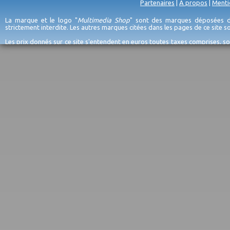
Partenaires
|
A propos
|
Menti
La marque et le logo "
Multimedia Shop
" sont des marques déposées de
strictement interdite. Les autres marques citées dans les pages de ce site 
Les prix donnés sur ce site s'entendent en euros toutes taxes comprises, so
erreurs d'encodage, et sauf épuisement du stock et/ou impossibilité de r