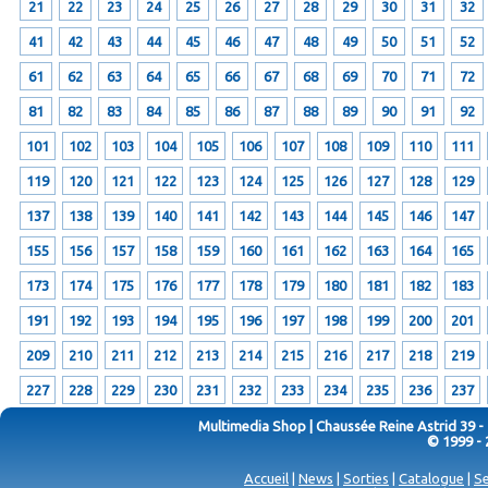
21
22
23
24
25
26
27
28
29
30
31
32
41
42
43
44
45
46
47
48
49
50
51
52
61
62
63
64
65
66
67
68
69
70
71
72
81
82
83
84
85
86
87
88
89
90
91
92
101
102
103
104
105
106
107
108
109
110
111
119
120
121
122
123
124
125
126
127
128
129
137
138
139
140
141
142
143
144
145
146
147
155
156
157
158
159
160
161
162
163
164
165
173
174
175
176
177
178
179
180
181
182
183
191
192
193
194
195
196
197
198
199
200
201
209
210
211
212
213
214
215
216
217
218
219
227
228
229
230
231
232
233
234
235
236
237
Multimedia Shop | Chaussée Reine Astrid 39 -
© 1999 - 
Accueil
|
News
|
Sorties
|
Catalogue
|
Se