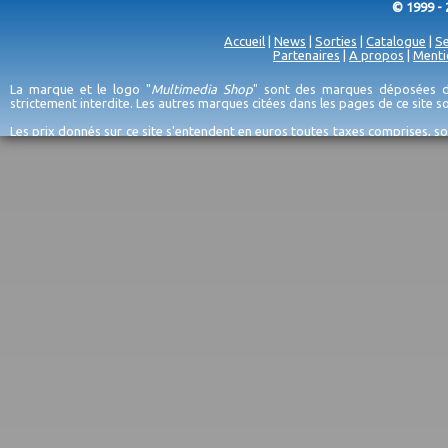
© 1999 - 
Accueil
|
News
|
Sorties
|
Catalogue
|
Se
Partenaires
|
A propos
|
Menti
La marque et le logo "
Multimedia Shop
" sont des marques déposées de
strictement interdite. Les autres marques citées dans les pages de ce site 
Les prix donnés sur ce site s'entendent en euros toutes taxes comprises, so
erreurs d'encodage, et sauf épuisement du stock et/ou impossibilité de r