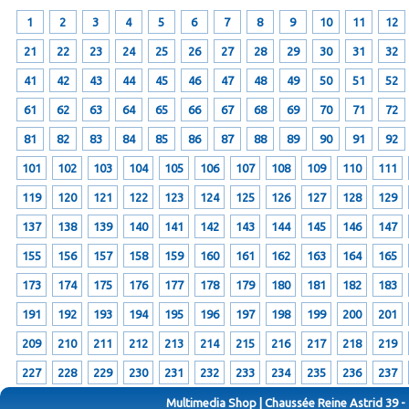
1
2
3
4
5
6
7
8
9
10
11
12
21
22
23
24
25
26
27
28
29
30
31
32
41
42
43
44
45
46
47
48
49
50
51
52
61
62
63
64
65
66
67
68
69
70
71
72
81
82
83
84
85
86
87
88
89
90
91
92
101
102
103
104
105
106
107
108
109
110
111
119
120
121
122
123
124
125
126
127
128
129
137
138
139
140
141
142
143
144
145
146
147
155
156
157
158
159
160
161
162
163
164
165
173
174
175
176
177
178
179
180
181
182
183
191
192
193
194
195
196
197
198
199
200
201
209
210
211
212
213
214
215
216
217
218
219
227
228
229
230
231
232
233
234
235
236
237
Multimedia Shop | Chaussée Reine Astrid 39 -