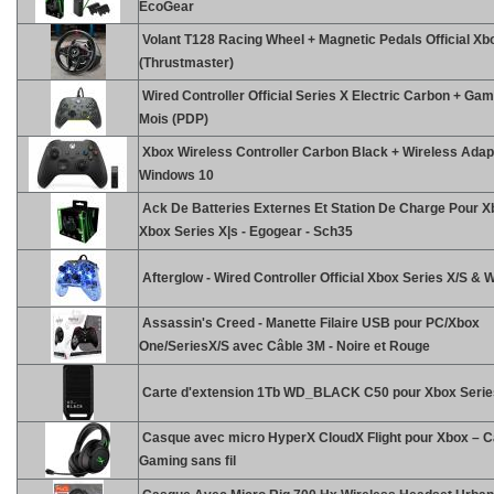
EcoGear
Volant T128 Racing Wheel + Magnetic Pedals Official Xb
(Thrustmaster)
Wired Controller Official Series X Electric Carbon + Ga
Mois (PDP)
Xbox Wireless Controller Carbon Black + Wireless Adapt
Windows 10
Ack De Batteries Externes Et Station De Charge Pour X
Xbox Series X|s - Egogear - Sch35
Afterglow - Wired Controller Official Xbox Series X/S &
Assassin's Creed - Manette Filaire USB pour PC/Xbox
One/SeriesX/S avec Câble 3M - Noire et Rouge
Carte d'extension 1Tb WD_BLACK C50 pour Xbox Serie
Casque avec micro HyperX CloudX Flight pour Xbox – 
Gaming sans fil