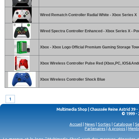
Wired Rematch Controller Radial White - Xbox Series X
Wired Spectra Controller Enhanced - Xbox Series X - P
Xbox - Xbox Logo Official Premium Gaming Storage Tow
Xbox Wireless Controller Pulse Red (Xbox,PC, IOS&Andr
Xbox Wireless Controller Shock Blue
1
Multimedia Shop | Chaussée Reine Astrid 39 -
© 1999 - 
Accueil
|
News
|
Sorties
|
Catalogue
|
Se
Partenaires
|
A propos
|
Menti