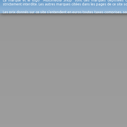
La marque et le logo "
Multimedia Shop
" sont des marques déposées de
strictement interdite. Les autres marques citées dans les pages de ce site 
Les prix donnés sur ce site s'entendent en euros toutes taxes comprises, so
erreurs d'encodage, et sauf épuisement du stock et/ou impossibilité de r